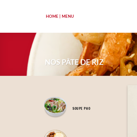
Passer
au
HOME | MENU
contenu
NOS PÂTE DE RIZ
SOUPE PHO