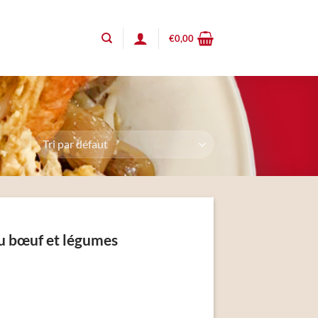
€
0,00
au bœuf et légumes