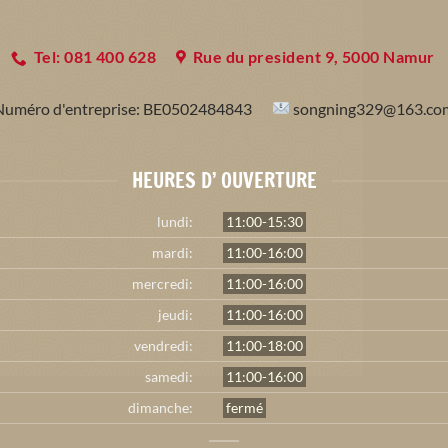
Tel: 081 400 628
Rue du president 9, 5000 Namur
Numéro d'entreprise:
BE0502484843
songning329@163.co
HEURES D’ OUVERTURE
lundi:
11:00-15:30
mardi:
11:00-16:00
mercredi:
11:00-16:00
jeudi:
11:00-16:00
vendredi:
11:00-18:00
samedi:
11:00-16:00
dimanche:
fermé